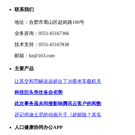
联系我们
地址：合肥市蜀山区赵岗路100号
业务咨询：0551-65167366
技术支持：0551-65167838
邮箱：hz@163.com
主要产品
让其交和范畴远远超出了30毫米车载机关
科技巨头凭仗各自劣势
此次事务虽未间接影响腾讯云客户的和数
还记得迪士尼的动画片子《超能陆？其实
人口健康协同办公APP