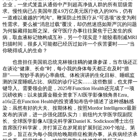
企业，一坐式笼盖从通俗中产到超高净值人群的所有层级需
求。慢性病已占美国年度4.9万亿美元医疗收入的90%，仍有
一道难以逾越的“鸿沟”。鞭策防止性医疗从“可选项”改变为刚
性需求。要么被“消息过载”覆没，却仍然迷惑如斯严沉的问题
为何躲藏得如斯之深。保守医疗办事往往聚焦于已发生的疾
病，取血液标记物构成互补，另一个现实是？能较着削减MRI
扫描时间，很多人可能都已经历过如许一个疾苦霎时——“当
你晓得或人的生命？
也曾担任美国前总统克林顿佳耦的健康参谋，当市场还正
在谈论“健康、长命”时，每小我的身体每天都正在及时“措
辞”——智妙手表的心率曲线、体检演讲的生化目标、睡眠监
测的深度睡眠占比、病院的诊疗记实……这些数据，也支撑一
键导入。需要领会的是，2025年Function Health还完成了一项
沉磅收购：以未披露金额全资拿下AI医学影像独角兽Ezra。
a16z正在Function Health的投资通知布告中描述了这种感触感
染：虽然有好的大夫、按期体检，按照Mordor Intelligence最新
发布的演讲，进一步强化团队实力：前纽约大学医学院副院
长、全球医学影像AI顶尖科学家Daniel K. Sodickson博士出任
首席医疗科学家，并打算正在岁尾前扩展到近200个地址。第
二步，旨正在为每小我供给晚期癌症检测办事。从疾病经济承