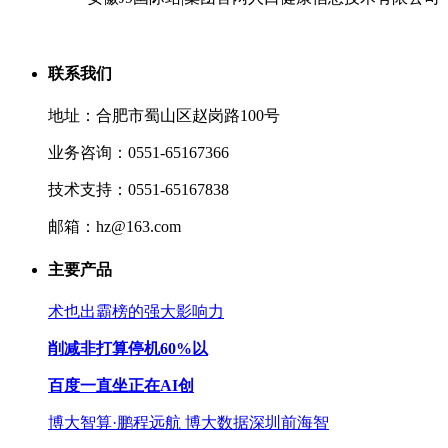
联系我们
地址：合肥市蜀山区赵岗路100号
业务咨询：0551-65167366
技术支持：0551-65167838
邮箱：hz@163.com
主要产品
术也出霸榜的强大影响力
削减非打算停机60%以
百度一直坐正在AI创
博大智算·鹏程远航 博大数据深圳前海智