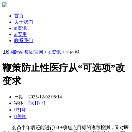
首页
关于我们
ai资讯
ai应用
联系我们

J9国际站|集团官网
>
ai资讯
> > 内容
鞭策防止性医疗从“可选项”改
变求
日期：2025-12-02 05:14
字体：
[大]
[小]

打印

关闭
会员半年后还能进行60 +项焦点目标的逃踪检测，又对医