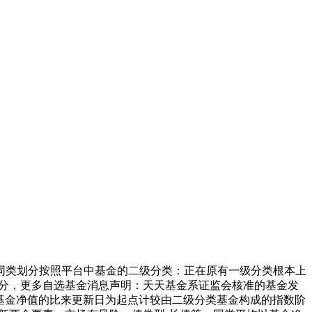
类划分按照平台中基金的二级分类：正在原有一级分类根本上
细分，更多自选基金消息声明：天天基金系证监会核准的基金发
均以基金净值的比来更新日为起点计较由二级分类基金构成的指数阶