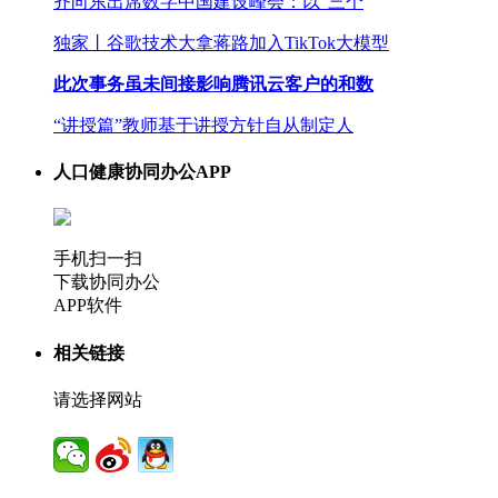
齐向东出席数字中国建设峰会：以“三个
独家丨谷歌技术大拿蒋路加入TikTok大模型
此次事务虽未间接影响腾讯云客户的和数
“讲授篇”教师基于讲授方针自从制定人
人口健康协同办公APP
手机扫一扫
下载协同办公
APP软件
相关链接
请选择网站